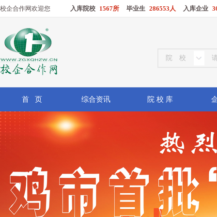
校企合作网欢迎您
入库院校
1567所
毕业生
286553人
入库企业
3
首 页
综合资讯
院 校 库
企