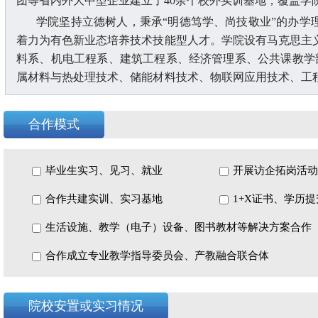
团等省内外大中型企业建立了40余个校外实训基地，覆盖学
学院坚持立德树人，秉承
“明德笃学、尚技敬业”的办学
着力为有色新业态培养技术技能型人才。学院设有马克思主
料系、机电工程系、建筑工程系、经济管理系、公共课教学
属材料与热处理技术、储能材料技术、物联网应用技术、工程
料工程技术、建工技术、智能制造技术、财经服务等5个专
现有教职工
400余人，具有高级专业技术职称63人，“双师
合作模式
家2名，新世纪百千万人才工程国家级人才1名，省级领军人
家教学成果二等奖1项，省级科技成果一等奖1项，省级教学
研成果立项共计166项，其中省级及以上项目51项，《高端蓝
毕业生实习、见习、就业
开展访企拓岗活动
创新项目；《现代制造业校企“跨国协同多方共赢”技术技能型
合作共建实训、实习基地
1+X证书、学历
教学成果二等奖。
学院目前在校生
生活设施、教学（电子）设备、图书教材等解决方案合作
10000余人，近年来，学生参加技能大赛获
签订了《校企合作协议》和《高技能人才委托培养意向书》，
合作成立专业教学指导委员会、产教融合联合体
平均为97.06%，母校满意度平均为97.43%，被评为“省招
院校安置或实习情况