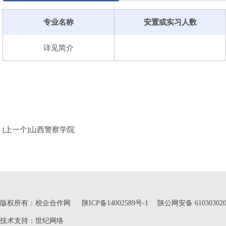
专业名称
安置或实习人数
详见简介
学校有专任教师
786人，高级专业技术职务的教师364
医6人，国家级教学名师1人，国家杰出青年科学基金获得者
人，青年岐黄学者6人，教育部新世纪优秀人才2人，全国老
临床人才19人。有山西省青年科学家1人，山西省学术技术带
老中医药专家学术经验继承工作指导老师59人。有博士生导师
山西省教学名师13人。有山西省优秀教学团队3个，省级科技创
上一个
山西警察学院
[
]
队1个。
学校聚焦国家、区域、行业的重大需求，不断提升科技
家中药现代化产业（山西）基地、国家国际科技合作基地、
药微乳国家地方联合工程实验室等5个国家级平台，国家中
中药炮制技术传承基地、针灸针法实验室等9个部级平台及3
版权所有：校企合作网
陕ICP备14002589号-1
陕公网安备 610303020
2603项，科技经费总量达4.66亿元，2023年科技经费总量
技术支持
：
世纪网络
新型专利、软件著作权等知识产权353项，出版学术专著73