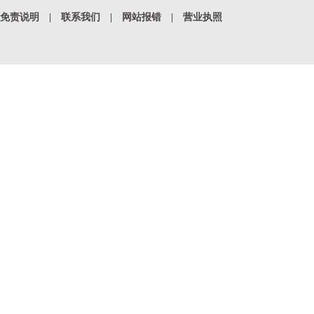
研发的治疗糖尿病肾病国家1类新药LM49片转化金额1.1
免责说明
|
联系我们
|
网站报错
|
营业执照
创新药历史性突破。
学校现有
5所三级甲等直属附属医院，其中3所为全国中
医医疗中心建设依托单位；附属针灸推拿医院是全国仅有的
中西医协同“旗舰”医院建设试点单位和国家中医药管理局中
三级甲等中医院；附属中医院是国家食品药品监督局批准的“
大重点科研院所”之一。
学校大力开展校地、校企合作，社会影响不断扩大。联
政府、山西振东健康产业集团、亚宝药业集团股份有限公司等
学校不断推进社会服务与对外合作交流，作为创始单位
联盟成员，是其中医药子联盟发起单位之一，是山西省三所中
部“发展中国家针灸技术培训班”教学任务，并与英国、澳大
合作关系。
新时代新征程新发展，学校将始终坚持以习近平新时代
训，主动适应中医药振兴发展新形势，积极服务和融入新发
实力，为把学校建设成为高水平中医药大学而努力奋斗！