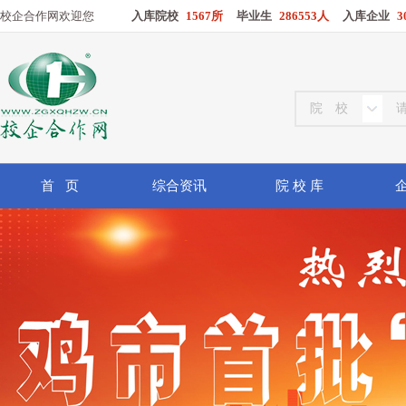
校企合作网欢迎您
入库院校
1567所
毕业生
286553人
入库企业
3
首 页
综合资讯
院 校 库
企