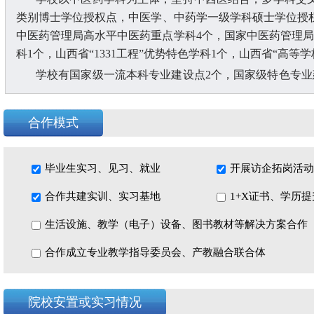
类别博士学位授权点，中医学、中药学一级学科硕士学位授
中医药管理局高水平中医药重点学科
4个，国家中医药管理局
科1个，山西省“1331工程”优势特色学科1个，山西省“高等
学校有国家级一流本科专业建设点
2个，国家级特色专
1个，山西省一流本科专业建设点7个，省级特色专业建设项
才培养改革试点专业1个。获批省级及以上一流课程54门，其
合作模式
培育课程13门。学校为国家首批中医临床教学培训示范中心、
技能考试基地。现有省级现代产业学院2个，普通高校实验教
院获批“山西省重点马克思主义学院”。
毕业生实习、见习、就业
开展访企拓岗活动
合作共建实训、实习基地
1+X证书、学历
生活设施、教学（电子）设备、图书教材等解决方案合作
合作成立专业教学指导委员会、产教融合联合体
院校安置或实习情况