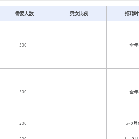
会长单位、深圳市保安协会常务理事单位、龙岗区保安协会副会
宗旨，以“忠诚、担当、专业、创新”为核心价值观，以“区域领先
需要人数
男女比例
招聘时
、智慧化管理模式，在安保安防项目设计、运行、保障等方面具
专业技术支持方面具有特殊优势。
龙岗保安公司经营业务范围包
遣服务等，服务对象涵盖党政机关、金融机构、海关、地铁、学
，辐射广州、东莞、惠州等周边城市。公司内设七个职能部门，
300+
全年
资物业子公司及一个聘员管理办公室，拥有服务项目一千多个、
不忘肩负的社会责任，充分发挥群防群治主力军作用，最大限度
展应急处突、反诈宣传、节日安保维稳、群众性活动安保等政治
经济稳定发展起到了保驾护航的重要作用。公司曾两次获得“全
奖”，历年被市、区两级公安机关评为“先进保安组织”，2004年
300+
全年
获“2015年度深圳企业文化建设优秀单位”称号，2017年被广东省
深圳市2018“智慧城市建设杰出贡献奖”和2019“智慧城市建
于2021年7月被龙岗区委授予“龙岗区先进基层党组织”称号，公司
获“龙岗区 2022 年度优秀人力资源服务机构”称号。
200+
5~8月
车巡查项目；所需专业：交通运输大类专业优先（如：高铁、空
合作。