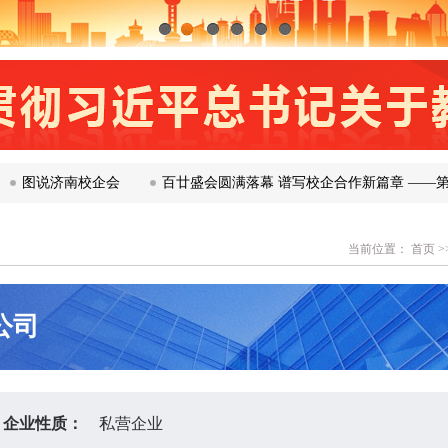
1
2
3
4
5
6
说济南校企会
百廿盛会圆满落幕 谱写校企合作新篇章 ——第120
当前位置：
首页
>
公司
企业性质：
私营企业