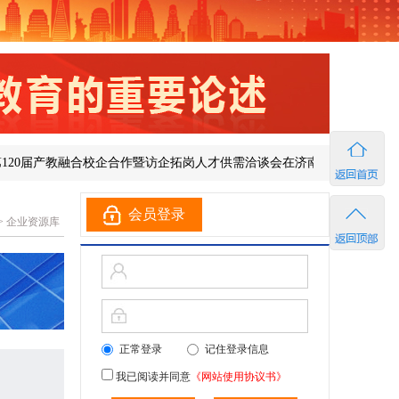
届产教融合校企合作暨访企拓岗人才供需洽谈会在济南成功举办
图说
会员登录
>
企业资源库
正常登录
记住登录信息
我已阅读并同意
《网站使用协议书》