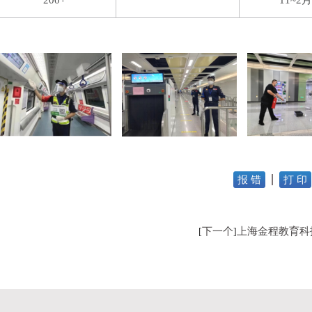
200+
11~2
报 错
打 印
下一个
上海金程教育科
[
]