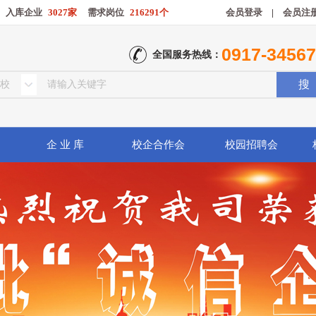
入库企业
3027家
需求岗位
216291个
会员登录
|
会员注
0917-3456
全国服务热线：
企 业 库
校企合作会
校园招聘会