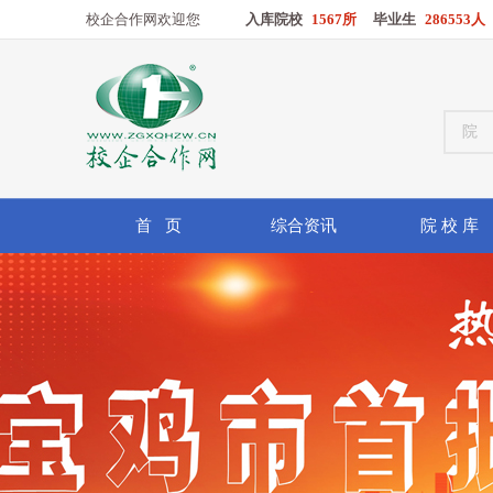
校企合作网欢迎您
入库院校
1567所
毕业生
286553人
首 页
综合资讯
院 校 库