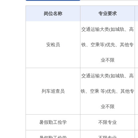
中国保安协会常务理事单位、广东省保安协会副
龙岗保安公司秉承
“精心保安，优质服务”的
岗位名称
专业要求
进”为企业愿景，引入科学化、标准化、精细化
专业实力和丰富的管理经验，并且在人员储备、
交通运输大类(如城轨、高
力护卫、安全技术防范、物业管理服务、劳务派
中心、工厂企业等各行各业，服务网络覆盖深圳
安检员
铁、空乘等)优先、其他专
人防业务分公司、一个技防业务分公司和一家全
万人。
业不限
龙岗保安公司在追求经济效益的同时，始终
的安保力量发动起来，积极主动协助公安机关开
交通运输大类(如城轨、高
立了
“忠诚担当，护民平安”的龙保品牌，为社会
安服务公司”荣誉称号和CBA联赛“优秀赛区安保
列车巡查员
铁、空乘 等)优先、其他专
广东省委授予“省级青年文明号”称号，2015年荣
授予广东省保安服务行业“成绩突出集体”称号，荣获
业不限
目奖”与“智慧城市建设杰出贡献奖”，公司党总支部
年被深圳市保安协会评为2022年度“先进单位”、荣
暑假勤工俭学
不限专业
本公司中标深圳市线路并负责运营管理安检、列
等）其他专业不限；欢迎各位院校对接我司洽谈