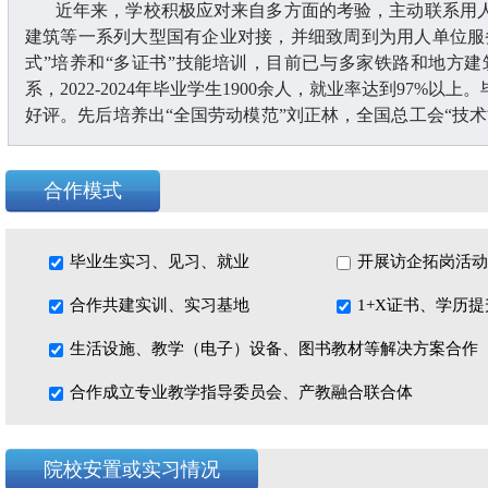
近年来，学校积极应对来自多方面的考验，主动联系用
建筑等一系列大型国有企业对接，并细致周到为用人单位服
式”培养和“多证书”技能培训，目前已与多家铁路和地方
系，2022-2024年毕业学生1900余人，就业率达到97
好评。先后培养出“全国劳动模范”刘正林，全国总工会“技
华山；工程材料试验工技能大赛国家银奖获得者刘杰，上海市
西省中等职业院校工程测量大赛一等奖获得者林意涛等数十
合作模式
学校从开办至今，先后为社会和企业事业单位输送中技
品牌得到陕西省人社厅、中国铁建系统、各建筑企业，以及社
国家级高技能人才建设基地，2016年被确定为省级高技能人
毕业生实习、见习、就业
开展访企拓岗活动
工现场专业人员职业培训定点机构”，2022年申报成为中国图
高技能人才建设基地，2021年被评为陕西省技工教育优秀科
合作共建实训、实习基地
1+X证书、学历
作创新奖”，2025年被陕西省技工教育宣传联盟评为2024
生活设施、教学（电子）设备、图书教材等解决方案合作
组织奖”。
合作成立专业教学指导委员会、产教融合联合体
院校安置或实习情况