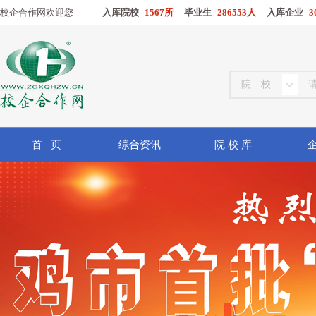
校企合作网欢迎您
入库院校
1567所
毕业生
286553人
入库企业
3
首 页
综合资讯
院 校 库
企