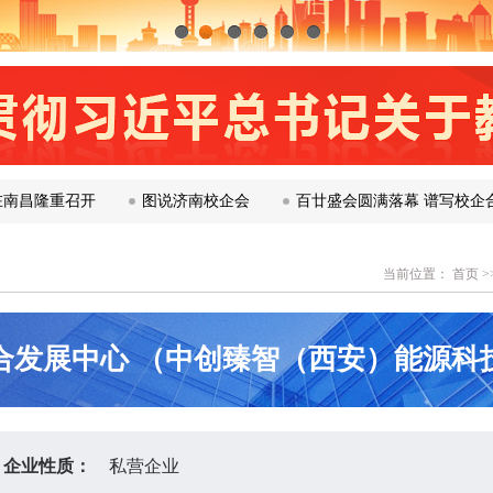
1
2
3
4
5
6
重召开​
图说济南校企会
百廿盛会圆满落幕 谱写校企合作新
当前位置：
首页
>
合发展中心 （中创臻智（西安）能源科
企业性质：
私营企业