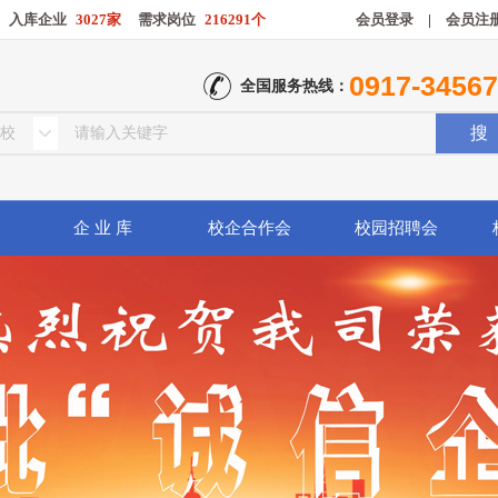
入库企业
3027家
需求岗位
216291个
会员登录
|
会员注
0917-3456
全国服务热线：
企 业 库
校企合作会
校园招聘会