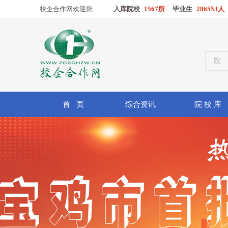
校企合作网欢迎您
入库院校
1567所
毕业生
286553人
首 页
综合资讯
院 校 库