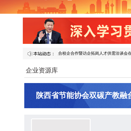
程 —— 第 121 届产教融合校企合作暨访企拓岗人才供需洽谈会在南昌隆
企业资源库
陕西省节能协会双碳产教融
公司）