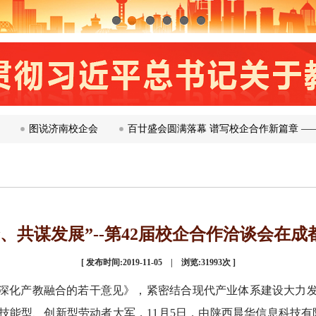
1
2
3
4
5
6
说济南校企会
百廿盛会圆满落幕 谱写校企合作新篇章 ——第120
、共谋发展”--第42届校企合作洽谈会在
[
发布时间:2019-11-05 | 浏览:
31993
次 ]
深化产教融合的若干意见》，紧密结合现代产业体系建设大力
能型、创新型劳动者大军，11月5日，由陕西晨华信息科技有