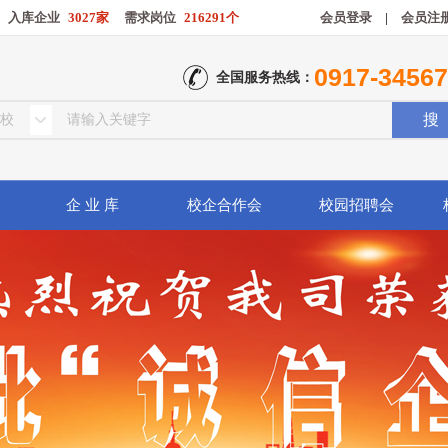
入库企业
3027家
需求岗位
216291个
会员登录
|
会员注
0917-3456
全国服务热线：
企 业 库
校企合作会
校园招聘会