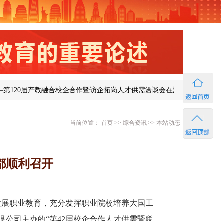
届产教融合校企合作暨访企拓岗人才供需洽谈会在济南成功举办
图说
当前位置：
首页
>>
综合资讯
>>
本站动态
成都顺利召开
发展职业教育，充分发挥职业院校培养大国工
限公司主办的“第42届校企合作人才供需暨联