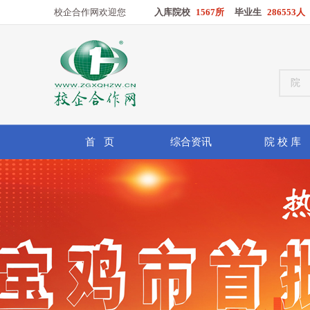
校企合作网欢迎您
入库院校
1567所
毕业生
286553人
首 页
综合资讯
院 校 库